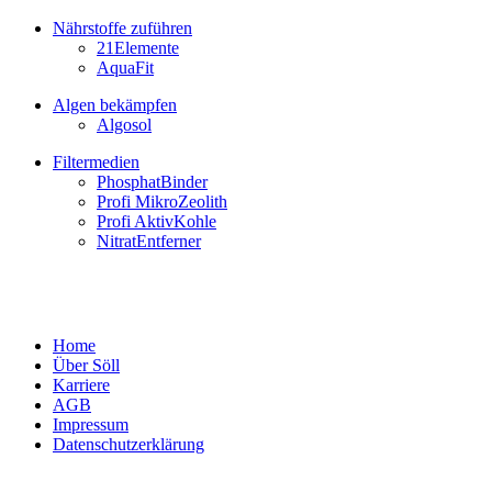
Nährstoffe zuführen
21Elemente
AquaFit
Algen bekämpfen
Algosol
Filtermedien
PhosphatBinder
Profi MikroZeolith
Profi AktivKohle
NitratEntferner
Home
Über Söll
Karriere
AGB
Impressum
Datenschutzerklärung