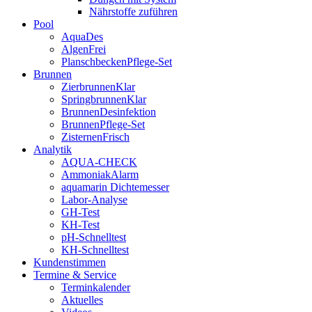
Nährstoffe zuführen
Pool
AquaDes
AlgenFrei
PlanschbeckenPflege-Set
Brunnen
ZierbrunnenKlar
SpringbrunnenKlar
BrunnenDesinfektion
BrunnenPflege-Set
ZisternenFrisch
Analytik
AQUA-CHECK
AmmoniakAlarm
aquamarin Dichtemesser
Labor-Analyse
GH-Test
KH-Test
pH-Schnelltest
KH-Schnelltest
Kundenstimmen
Termine & Service
Terminkalender
Aktuelles