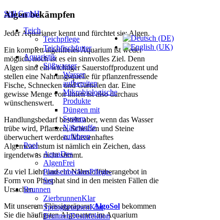
Söll GmbH
Algen bekämpfen
Teich
Jeder Aquarianer kennt und fürchtet sie: Algen.
Teichpflege
Teichfischfutter
Ein komplett algenfreies Aquarium ist weder
Aquaristik
möglich, noch ist es ein sinnvolles Ziel. Denn
Süßwasser
Algen sind ein wichtiger Sauerstoffproduzent und
Wasser
stellen eine Nahrungsquelle für pflanzenfressende
aufbereiten
Fische, Schnecken und Garnelen dar. Eine
Mikrobiologische
gewisse Menge von ihnen ist also durchaus
Produkte
wünschenswert.
Düngen mit
System
Handlungsbedarf besteht aber, wenn das Wasser
Nährstoffe
trübe wird, Pflanzen, Scheiben und Steine
zuführen
überwuchert werden. Massenhaftes
Pool
Algenwachstum ist nämlich ein Zeichen, dass
AquaDes
irgendetwas nicht stimmt.
AlgenFrei
PlanschbeckenPflege-
Zu viel Licht und ein Nährstoffüberangebot in
Set
Form von Phosphat sind in den meisten Fällen die
Brunnen
Ursachen.
ZierbrunnenKlar
Mit unserem Flüssigpräparat
AlgoSol
bekommen
SpringbrunnenKlar
Sie die häufigsten Algenarten im Aquarium
BrunnenDesinfektion