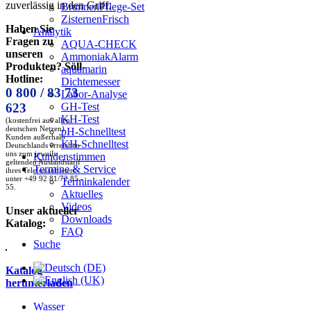
zuverlässig in den Griff.
BrunnenPflege-Set
ZisternenFrisch
Haben Sie
Analytik
Fragen zu
AQUA-CHECK
unseren
AmmoniakAlarm
Produkten? Söll-
aquamarin
Hotline:
Dichtemesser
0 800 / 83 73
Labor-Analyse
GH-Test
623
KH-Test
(kostenfrei aus allen
deutschen Netzen)
pH-Schnelltest
Kunden außerhalb
KH-Schnelltest
Deutschlands erreichen
uns zum jeweils
Kundenstimmen
geltenden Auslandstarif
Termine & Service
ihres Telefonanbieters
unter +49 92 81/72 85 -
Terminkalender
55.
Aktuelles
Videos
Unser aktueller
Downloads
Katalog:
FAQ
Suche
Katalog
herunterladen
Wasser