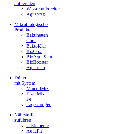
aufbereiten
Wasseraufbereiter
AquaStab
Mikrobiologische
Produkte
Baktinetten
Cool
BaktoKlar
BioCool
BioAquaStart
BioBooster
Aquarena
Düngen
mit System
MineralMix
EisenMix
Fe
Tagesdünger
Nährstoffe
zuführen
21Elemente
AquaFit