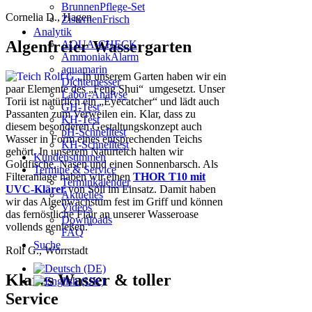
BrunnenPflege-Set
Cornelia D., Hagen
ZisternenFrisch
Analytik
Algenfreier Wassergarten
AQUA-CHECK
AmmoniakAlarm
aquamarin
„In unserem Garten haben wir ein
Dichtemesser
paar Elemente des „Feng Shui“ umgesetzt. Unser
Labor-Analyse
Torii ist natürlich ein „Eyecatcher“ und lädt auch
GH-Test
Passanten zum Verweilen ein. Klar, dass zu
KH-Test
diesem besonderen Gestaltungskonzept auch
pH-Schnelltest
Wasser in Form eines entsprechenden Teichs
KH-Schnelltest
gehört. In unserem Naturteich halten wir
Kundenstimmen
Goldfische, Nasen und einen Sonnenbarsch. Als
Termine & Service
Filteranlage haben wir einen
THOR T10 mit
Terminkalender
UVC-Klärer
von Söll im Einsatz. Damit haben
Aktuelles
wir das Algenwachstum fest im Griff und können
Videos
das fernöstliche Flair an unserer Wasseroase
Downloads
vollends genießen.“
FAQ
Suche
Rolf G., Wörrstadt
Klares Wasser & toller
Service