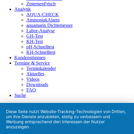
ZisternenFrisch
Analytik
AQUA-CHECK
AmmoniakAlarm
aquamarin Dichtemesser
Labor-Analyse
GH-Test
KH-Test
pH-Schnelltest
KH-Schnelltest
Kundenstimmen
Termine & Service
Terminkalender
Aktuelles
Videos
Downloads
FAQ
Suche
Diese Seite nutzt Website-Tracking-Technologien von Dritten,
um ihre Dienste anzubieten, stetig zu verbessern und
Werbung entsprechend den Interessen der Nutzer
anzuzeigen.