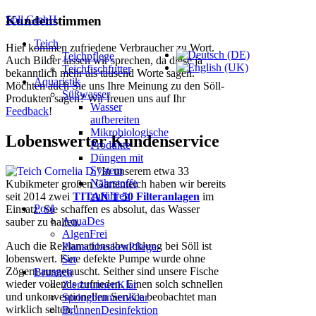
Söll GmbH
Kundenstimmen
Teich
Hier kommen zufriedene Verbraucher zu Wort.
Teichpflege
Auch Bilder lassen wir sprechen, da diese ja
Teichfischfutter
bekanntlich mehr als tausend Worte sagen.
Aquaristik
Möchten auch Sie uns Ihre Meinung zu den Söll-
Süßwasser
Produkten sagen? Wir freuen uns auf Ihr
Wasser
Feedback
!
aufbereiten
Mikrobiologische
Lobenswerter Kundenservice
Produkte
Düngen mit
System
"In unserem etwa 33
Nährstoffe
Kubikmeter großen Gartenteich haben wir bereits
zuführen
seit 2014 zwei
TITAN T 50 Filteranlagen
im
Pool
Einsatz. Sie schaffen es absolut, das Wasser
AquaDes
sauber zu halten.
AlgenFrei
Auch die Reklamationsabwicklung bei Söll ist
PlanschbeckenPflege-
lobenswert. Eine defekte Pumpe wurde ohne
Set
Zögern ausgetauscht. Seither sind unsere Fische
Brunnen
wieder vollends zufrieden. Einen solch schnellen
ZierbrunnenKlar
und unkonventionellen Service beobachtet man
SpringbrunnenKlar
wirklich selten."
BrunnenDesinfektion