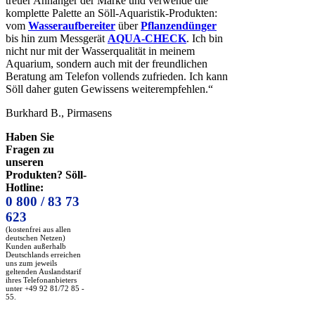
treuer Anhänger der Marke und verwende die
komplette Palette an Söll-Aquaristik-Produkten:
vom
Wasseraufbereiter
über
Pflanzendünger
bis hin zum Messgerät
AQUA-CHECK
. Ich bin
nicht nur mit der Wasserqualität in meinem
Aquarium, sondern auch mit der freundlichen
Beratung am Telefon vollends zufrieden. Ich kann
Söll daher guten Gewissens weiterempfehlen.“
Burkhard B., Pirmasens
Haben Sie
Fragen zu
unseren
Produkten? Söll-
Hotline:
0 800 / 83 73
623
(kostenfrei aus allen
deutschen Netzen)
Kunden außerhalb
Deutschlands erreichen
uns zum jeweils
geltenden Auslandstarif
ihres Telefonanbieters
unter +49 92 81/72 85 -
55.