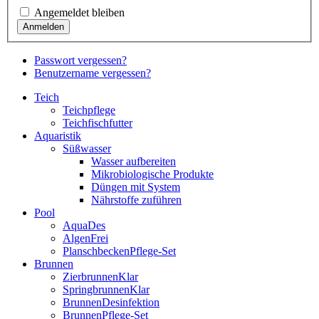
Angemeldet bleiben
Passwort vergessen?
Benutzername vergessen?
Teich
Teichpflege
Teichfischfutter
Aquaristik
Süßwasser
Wasser aufbereiten
Mikrobiologische Produkte
Düngen mit System
Nährstoffe zuführen
Pool
AquaDes
AlgenFrei
PlanschbeckenPflege-Set
Brunnen
ZierbrunnenKlar
SpringbrunnenKlar
BrunnenDesinfektion
BrunnenPflege-Set