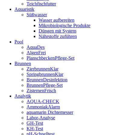
Teichfischfutter
Aquaristik
Süßwasser
Wasser aufbereiten
Mikrobiologische Produkte
Düngen mit System
Nährstoffe zuführen
Pool
AquaDes
AlgenFrei
PlanschbeckenPflege-Set
Brunnen
ZierbrunnenKlar
SpringbrunnenKlar
BrunnenDesinfektion
BrunnenPflege-Set
ZisternenFrisch
Analytik
AQUA-CHECK
AmmoniakAlarm
aquamarin Dichtemesser
Labor-Analyse
GH-Test
KH-Test
pH-Schnelltest