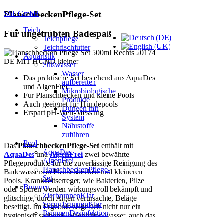
Söll GmbH
PlanschbeckenPflege-Set
Teich
Für ungetrübten Badespaß
Teichpflege
Teichfischfutter
Aquaristik
Süßwasser
Wasser
Das praktische Set bestehend aus AquaDes
aufbereiten
und AlgenFrei
Mikrobiologische
Für Planschbecken und kleine Pools
Produkte
Auch geeignet für Hundepools
Düngen mit
Erspart pH-Wert-Messung
System
Nährstoffe
zuführen
Pool
Das
PlanschbeckenPflege-Set
enthält mit
AquaDes
AquaDes
und
AlgenFrei
zwei bewährte
AlgenFrei
Pflegeprodukte für die zuverlässige Reinigung des
PlanschbeckenPflege-
Badewassers in Planschbecken und kleineren
Set
Pools. Krankheitserreger, wie Bakterien, Pilze
Brunnen
oder Sporen werden wirkungsvoll bekämpft und
ZierbrunnenKlar
glitschige, durch Algen verursachte, Beläge
SpringbrunnenKlar
beseitigt. Im Ergebnis zeigt sich nicht nur ein
BrunnenDesinfektion
hygienisch sauberes, algenfreies Wasser, auch das