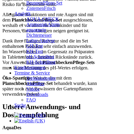
BrunnenPflege-Set
Risiko für Badeunfälle sinkt.
ZisternenFrisch
Analytik
Allergische Reaktionen und rote Augen sind mit
AQUA-CHECK
dem
PlanschbeckenPflege-Set
ausgeschlossen,
AmmoniakAlarm
weshalb es vor allem für Kleinkinder und für
aquamarin
Personen, die zu Allergien neigen geeignet ist.
Dichtemesser
Labor-Analyse
Dank ihrer flüssigen Rezeptur sind die im Set
GH-Test
enthaltenen Produkte sehr einfach anzuwenden.
KH-Test
Im Wasser bleiben
im Gegensatz zu Präparaten
–
pH-Schnelltest
in Tablettenform
keinerlei Rückstände zurück.
–
KH-Schnelltest
Vor Anwendung des
PlanschbeckenPflege-Sets
Kundenstimmen
muss keine Messung des pH-Wertes erfolgen.
Termine & Service
Öko-Spartipp:
Wasser, das mit dem
Terminkalender
PlanschbeckenPflege-Set
behandelt wurde, kann
Aktuelles
später noch zum Bewässern der Gartenpflanzen
Videos
verwendet werden!
Downloads
FAQ
Suche
Unsere Anwendungs- und
Dosierempfehlung
AquaDes