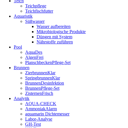
Teich
Teichpflege
Teichfischfutter
Aquaristik
Süßwasser
Wasser aufbereiten
Mikrobiologische Produkte
Düngen mit System
Nährstoffe zuführen
Pool
AquaDes
AlgenFrei
PlanschbeckenPflege-Set
Brunnen
ZierbrunnenKlar
SpringbrunnenKlar
BrunnenDesinfektion
BrunnenPflege-Set
ZisternenFrisch
Analytik
AQUA-CHECK
AmmoniakAlarm
aquamarin Dichtemesser
Labor-Analyse
GH-Test