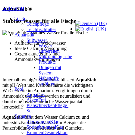
Söll GmbH
AquaStab®
Teich
Stabiles Wasser für alle Fische
Teichpflege
Teichfischfutter
Aquaristik
Süßwasser
Aufhärter für Weichwasser
Wasser
Ideale Calcium-Versorgung
aufbereiten
Gegen akute Nitrit- und
Mikrobiologische
Ammoniakvergiftungen
Produkte
Düngen mit
System
Nährstoffe
Innerhalb weniger Minuten stabilisiert
AquaStab
zuführen
mit pH-Wert und Karbonathärte die wichtigsten
Pool
Wasserwerte im Aquarium. Vergiftungen durch
AquaDes
Ammoniak und Nitrit werden neutralisiert und
AlgenFrei
damit eine fischfreundliche Wasserqualität
PlanschbeckenPflege-
hergestellt.
Set
Brunnen
AquaStab
führt dem Wasser Calcium zu und
ZierbrunnenKlar
unterstützt auf diese Weise zum Beispiel die
SpringbrunnenKlar
Panzerbildung von Krebsen und Garnelen.
BrunnenDesinfektion