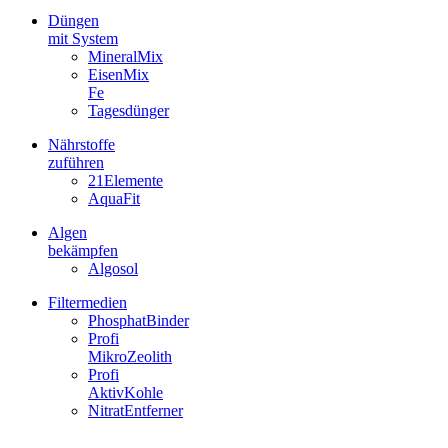
Düngen
mit System
MineralMix
EisenMix
Fe
Tagesdünger
Nährstoffe
zuführen
21Elemente
AquaFit
Algen
bekämpfen
Algosol
Filtermedien
PhosphatBinder
Profi
MikroZeolith
Profi
AktivKohle
NitratEntferner