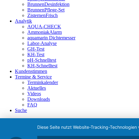
BrunnenDesinfektion
BrunnenPflege-Set
ZisternenFrisch
Analytik
AQUA-CHECK
AmmoniakAlarm
aquamarin Dichtemesser
Labor-Analyse
GH-Test
KH-Test
pH-Schnelltest
KH-Schnelltest
Kundenstimmen
Termine & Service
Terminkalender
Aktuelles
Videos
Downloads
FAQ
Suche
Diese Seite nutzt Website-Tracking-Technologien 