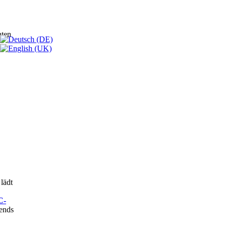
hten
lädt
C-
lends