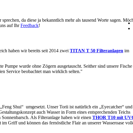
 sprechen, da diese ja bekanntlich mehr als tausend Worte sagen. Möc
uns auf Ihr
Feedback
!
ich haben wir bereits seit 2014 zwei
TITAN T 50 Filteranlagen
im
kte Pumpe wurde ohne Zögern ausgetauscht. Seither sind unsere Fische
en Service beobachtet man wirklich selten."
Feng Shui“ umgesetzt. Unser Torii ist natürlich ein „Eyecatcher“ und 
Gestaltungskonzept auch Wasser in Form eines entsprechenden Teichs
n Sonnenbarsch. Als Filteranlage haben wir einen
THOR T10 mit UV
im Griff und können das fernöstliche Flair an unserer Wasseroase vol