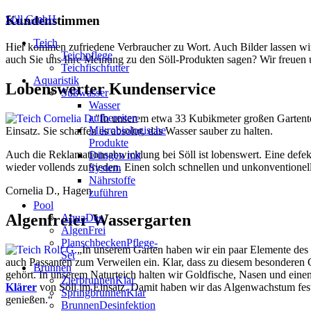
Söll GmbH
Kundenstimmen
Teich
Hier kommen zufriedene Verbraucher zu Wort. Auch Bilder lassen wir
Teichpflege
auch Sie uns Ihre Meinung zu den Söll-Produkten sagen? Wir freuen 
Teichfischfutter
Aquaristik
Lobenswerter Kundenservice
Süßwasser
Wasser
aufbereiten
"In unserem etwa 33 Kubikmeter großen Gartente
Mikrobiologische
Einsatz. Sie schaffen es absolut, das Wasser sauber zu halten.
Produkte
Auch die Reklamationsabwicklung bei Söll ist lobenswert. Eine defe
Düngen mit
wieder vollends zufrieden. Einen solch schnellen und unkonventionell
System
Nährstoffe
Cornelia D., Hagen
zuführen
Pool
Algenfreier Wassergarten
AquaDes
AlgenFrei
PlanschbeckenPflege-
„In unserem Garten haben wir ein paar Elemente des „
Set
auch Passanten zum Verweilen ein. Klar, dass zu diesem besonderen 
Brunnen
gehört. In unserem Naturteich halten wir Goldfische, Nasen und eine
ZierbrunnenKlar
Klärer
von Söll im Einsatz. Damit haben wir das Algenwachstum fest 
SpringbrunnenKlar
genießen.“
BrunnenDesinfektion