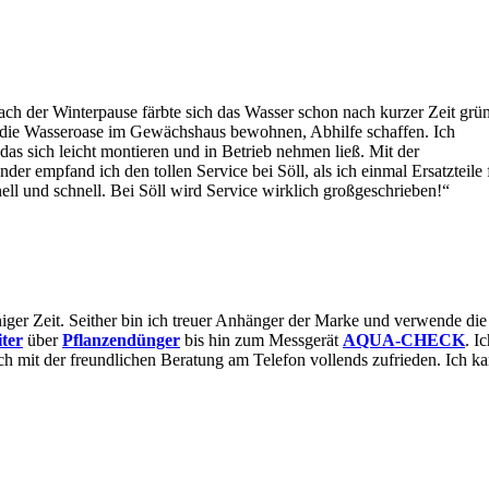
h der Winterpause färbte sich das Wasser schon nach kurzer Zeit grün
es die Wasseroase im Gewächshaus bewohnen, Abhilfe schaffen. Ich
das sich leicht montieren und in Betrieb nehmen ließ. Mit der
er empfand ich den tollen Service bei Söll, als ich einmal Ersatzteile 
ell und schnell. Bei Söll wird Service wirklich großgeschrieben!“
iger Zeit. Seither bin ich treuer Anhänger der Marke und verwende die
ter
über
Pflanzendünger
bis hin zum Messgerät
AQUA-CHECK
. I
ch mit der freundlichen Beratung am Telefon vollends zufrieden. Ich k