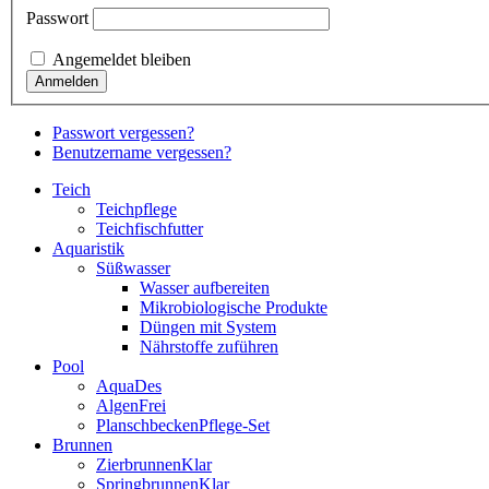
Passwort
Angemeldet bleiben
Passwort vergessen?
Benutzername vergessen?
Teich
Teichpflege
Teichfischfutter
Aquaristik
Süßwasser
Wasser aufbereiten
Mikrobiologische Produkte
Düngen mit System
Nährstoffe zuführen
Pool
AquaDes
AlgenFrei
PlanschbeckenPflege-Set
Brunnen
ZierbrunnenKlar
SpringbrunnenKlar