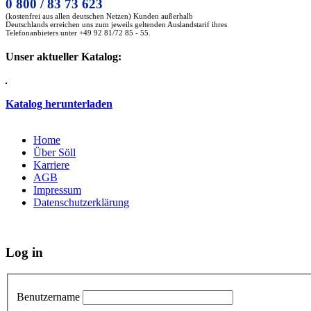
0 800 / 83 73 623
(kostenfrei aus allen deutschen Netzen) Kunden außerhalb
Deutschlands erreichen uns zum jeweils geltenden Auslandstarif ihres
Telefonanbieters unter +49 92 81/72 85 - 55.
Unser aktueller Katalog:
Katalog herunterladen
Home
Über Söll
Karriere
AGB
Impressum
Datenschutzerklärung
Log in
Benutzername