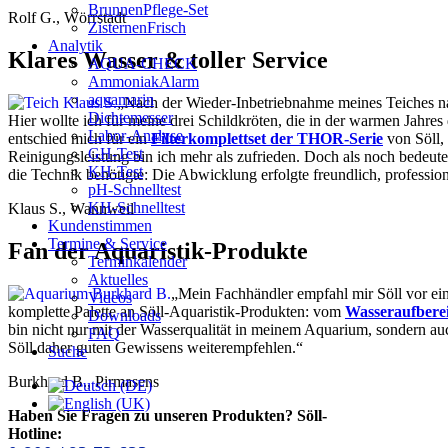
BrunnenPflege-Set
Rolf G., Wörrstadt
ZisternenFrisch
Analytik
Klares Wasser & toller Service
AQUA-CHECK
AmmoniakAlarm
aquamarin
„Nach der Wieder-Inbetriebnahme meines Teiches nac
Dichtemesser
Hier wollte ich für meine drei Schildkröten, die in der warmen Jahr
Labor-Analyse
entschied mich für ein
Filterkomplettset der THOR-Serie
von Söll, 
GH-Test
Reinigungsleistung bin ich mehr als zufrieden. Doch als noch bedeutend
KH-Test
die Technik benötigte: Die Abwicklung erfolgte freundlich, profession
pH-Schnelltest
KH-Schnelltest
Klaus S., Wannweil
Kundenstimmen
Termine & Service
Fan der Aquaristik-Produkte
Terminkalender
Aktuelles
„Mein Fachhändler empfahl mir Söll vor ein
Videos
komplette Palette an Söll-Aquaristik-Produkten: vom
Wasseraufberei
Downloads
bin nicht nur mit der Wasserqualität in meinem Aquarium, sondern au
FAQ
Söll daher guten Gewissens weiterempfehlen.“
Suche
Burkhard B., Pirmasens
Haben Sie Fragen zu unseren Produkten? Söll-
Hotline: